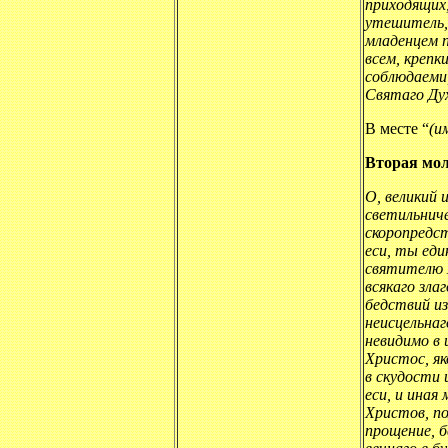
приходящих,
утешитель, 
младенцем 
всем, крепк
соблюдаеми,
Святаго Дух
В месте “
(и
Вторая мол
О, великий 
светильниче
скоропредс
еси, ты еди
святителю 
всякаго зла
бедствий из
неисцельнаг
невидимо в 
Христос, як
в скудости 
еси, и иная
Христов, по
прощение, 