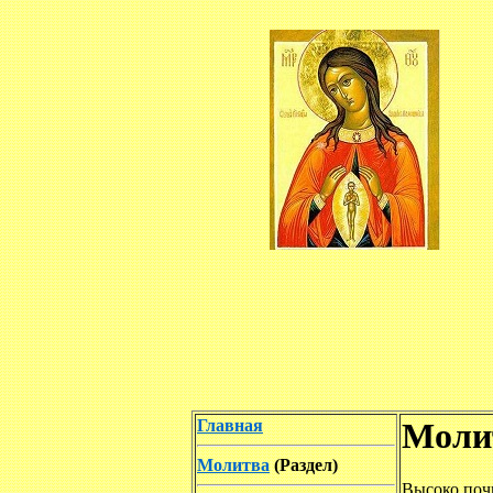
Главная
Моли
Молитва
(Раздел)
Высоко поч