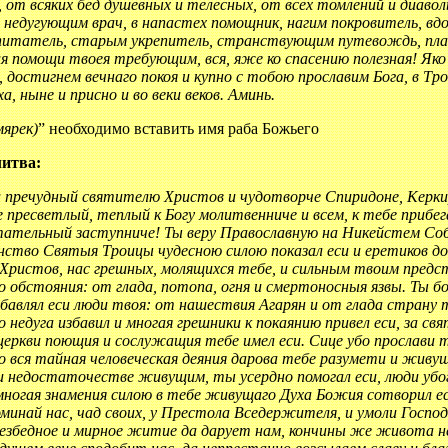
 от всяких бед душевных и телесных, от всех томлений и диаво
недугующим врач, в напастех помощник, нагим покровитель, вд
питатель, старым укрепитель, странствующим путевождь, пла
ия помощи твоея требующим, вся, яже ко спасению полезная! Я
 достигнем вечнаго покоя и купно с тобою прославим Бога, в Т
а, ныне и присно и во веки веков. Аминь.
мярек)
” необходимо вставить имя раба Божьего
итва:
и пречудный святителю Христов и чудотворче Спиридоне, Керкир
 пресветлый, теплый к Богу молитвенниче и всем, к тебе прибе
тательный заступниче! Ты веру Православную на Никейстем Собо
нство Святыя Троицы чудесною силою показал еси и еретиков до
Христов, нас грешных, молящихся тебе, и сильным твоим предс
го обстояния: от глада, потопа, огня и смертоносныя язвы. Ты б
бавлял еси люди твоя: от нашествия Aгарян и от глада страну 
о недуга избавил и многая грешники к покаянию привел еси, за 
церкви поющия и сослужащия тебе имел еси. Сице убо прослави т
о вся тайная человеческая деяния дарова тебе разумети и живу
и недостаточестве живущим, ты усердно помогал еси, люди убог
 многая знамения силою в тебе живущаго Духа Божия сотворил ес
минай нас, чад своих, у Престола Вседержителя, и умоли Господ
безбедное и мирное житие да дарует нам, кончины же живота 