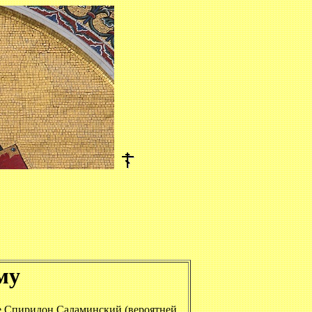
му
е Спиридон Саламинский (вероятней