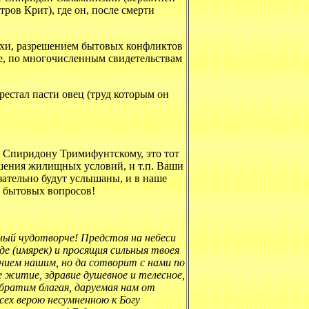
ров Крит), где он, после смерти
ухи, разрешением бытовых конфликтов
е, по многочисленным свидетельствам
рестал пасти овец (труд которым он
ы Спиридону Тримифунтскому, это тот
чшения жилищных условий, и т.п. Ваши
зательно будут услышаны, и в наше
 бытовых вопросов!
ный чудотворче! Предстоя на небеси
е (имярек) и просящия сильныя твоея
онием нашим, но да сотворит с нами по
 житие, здравие душевное и телесное,
 обратим благая, даруемая нам от
всех верою несумненною к Богу