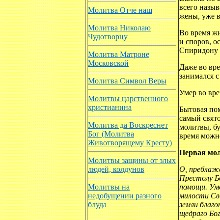
всего назыв
Молитва Отче наш
жены, уже в
Молитва Николаю
Во время ж
Чудотворцу
и споров, 
Спиридону 
Молитва Матроне
Московской
Даже во вре
занимался с
Молитва Символ Веры
Умер во вре
Молитвы царственного
христианина
Бытовая пом
самый свят
Молитва да Воскреснет
молитвы, бу
Бог (Молитва
время можн
Животворящему Кресту)
Первая мо
Молитвы защины от злых
людей, колдунов
О, преблаж
Престолу Бо
Молитвы на
помощи. Умо
недобущении разного
милости Сво
блуда
земли благо
щедраго Бог