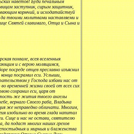
льских наветов! Буди печальным
овицам заступник, сирым защитник,
вающим кормчий, и исходатайствуй
ко да твоими молитвами наставляеми и
роице Святей славимаго, Отца и Сына и
ская похвале, всея вселенныя
гающим и с верою молящимся,
ре посреде отцев преславно изъяснил
 конца посрамил еси. Услыши,
тательством у Господа избави нас от
о во временней жизни своей от всех сих
твою сохранил еси, царя от
святость же жития твоего ангелы
ебе, вернаго Своего раба, Владыка
щия же неправедно обличати. Многим,
ия изобильно во время глада напитал
и. Сице и нас не остави, святителю
а, да подаст многих наших грехов
непостыдныя и мирныя и блаженства