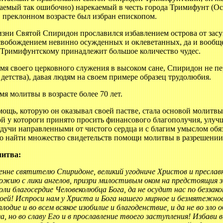
аемый так ошибочно) нарекаемый в честь города Тримифунт (Ост
 преклонном возрасте был избран епископом.
изни Святой Спиридон прославился избавлением острова от зас
освобождением невинно осужденных и оклеветанных, да и вообщ
Тримифунтскому принадлежит большое количество чудес.
мя своего церковного служения в высоком сане, Спиридон не пе
 детства), давая людям на своем примере образец трудолюбия.
мя молитвы в возрасте более 70 лет.
ощь, которую он оказывал своей пастве, стала основой молитв
ой у котороги принято просить финансового благополучия, улу
дучи направленными от чистого сердца и с благим умыслом обя
о найти множество свидетельств помощи молитвы в разрешении
литва:
енне святителю Спиридоне, великий угодниче Христов и преслав
жию с лики ангелов, призри милостивым оком на предстоящия зд
ли благосердие Человеколюбца Бога, да не осудит нас по беззак
ей! Испроси нам у Христа и Бога нашего мирное и безмятежное
плодие и во всем всякое изобилие и благоденствие, и да не во зло
а, но во славу Его и в прославление твоего заступления! Избави 