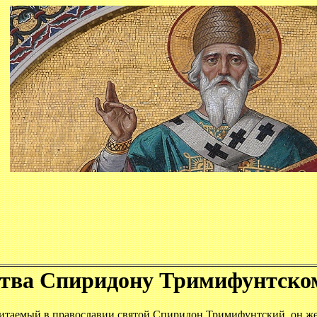
тва Спиридону Тримифунтско
итаемый в православии святой Спиридон Тримифунтский, он ж